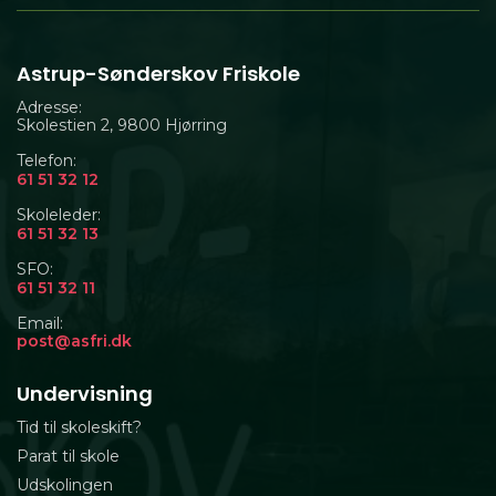
Astrup-Sønderskov Friskole
Adresse:
Skolestien 2, 9800 Hjørring
Telefon:
61 51 32 12
Skoleleder:
61 51 32 13
SFO:
61 51 32 11
Email:
post@asfri.dk
Undervisning
Tid til skoleskift?
Parat til skole
Udskolingen