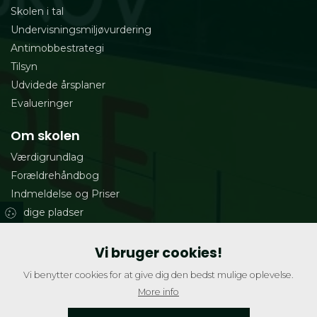
Skolen i tal
Undervisningsmiljøvurdering
Antimobbestrategi
Tilsyn
Udvidede årsplaner
Evalueringer
Om skolen
Værdigrundlag
Forældrehåndbog
Indmeldelse og Priser
Ledige pladser
Ferieplan
Fritteren
Vi bruger cookies!
Ledige Stillinger
Vi benytter cookies for at give dig den bedst mulige oplevelse.
Personale
More info
Skolekredsen