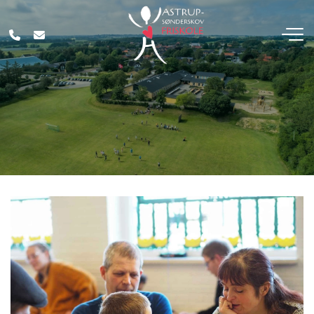
Gå
til
hovedindhold