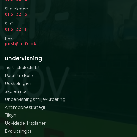
Skoleleder:
61 51 32 13
SFO:
61 51 32 11
Email:
post@asfri.dk
Undervisning
Tid til skoleskift?
Parat til skole
Udskolingen
Skolen i tal
Undervisningsmiljøvurdering
Antimobbestrategi
Tilsyn
Udvidede årsplaner
Evalueringer