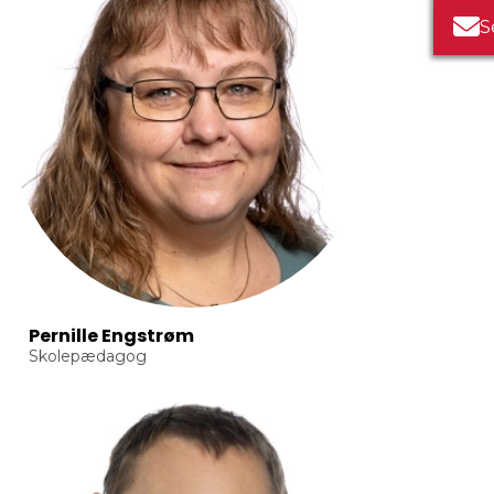
S
Pernille Engstrøm
Skolepædagog