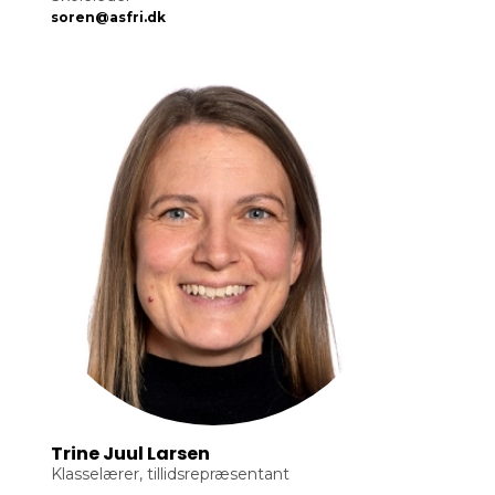
soren@asfri.dk
Trine Juul Larsen
Klasselærer, tillidsrepræsentant