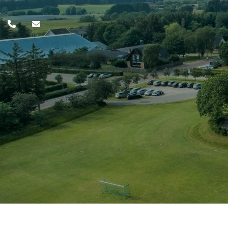
Gå
til
hovedindhold